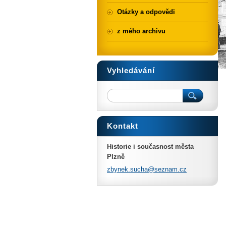
Otázky a odpovědi
z mého archivu
Vyhledávání
Kontakt
Historie i současnost města
Plzně
zbynek.s
ucha@sez
nam.cz