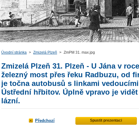
Úvodní stránka
>
Zmizelá Plzeň
>
ZmPM 31. max.jpg
Zmizelá Plzeň 31. Plzeň - U Jána v roce
železný most přes řeku Radbuzu, od 
je točna autobusů s linkami vedoucím
Ústřední hřbitov. Úplně vpravo je vidě
lázní.
Předchozí
Spustit prezentaci