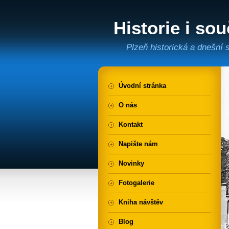
Historie i so
Plzně
Plzeň historická a dnešní
Úvodní stránka
O nás
Kontakt
Napište nám
Novinky
Fotogalerie
Kniha návštěv
Blog