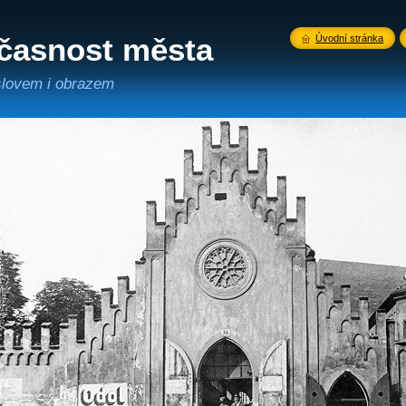
učasnost města
Úvodní stránka
 slovem i obrazem