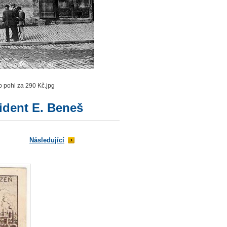
b pohl za 290 Kč.jpg
zident E. Beneš
Následující