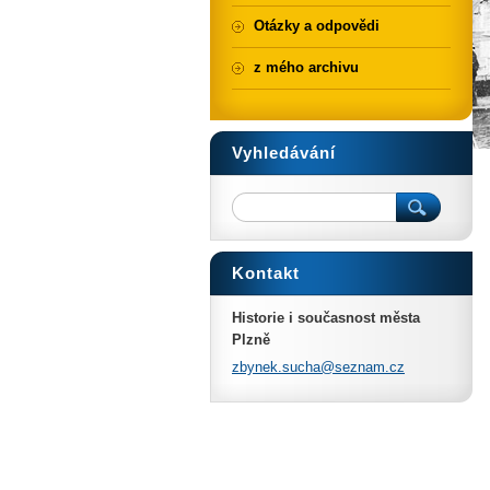
Otázky a odpovědi
z mého archivu
Vyhledávání
Kontakt
Historie i současnost města
Plzně
zbynek.s
ucha@sez
nam.cz