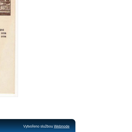
Vytvořeno službou
Webnode