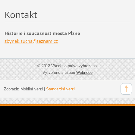
Kontakt
Historie i současnost města Plzně
zbynek.s
ucha@sez
nam.cz
© 2012 Všechna práva vyhrazena.
Vytvořeno službou
Webnode
Zobrazit:
Mobilní verzi
|
Standardní verzi